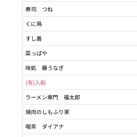
寿司 つね
くに鳥
すし善
菜っぱや
味処 藤うなぎ
(有)入船
ラーメン専門 福太郎
焼肉のしもふり家
喫茶 ダイアナ