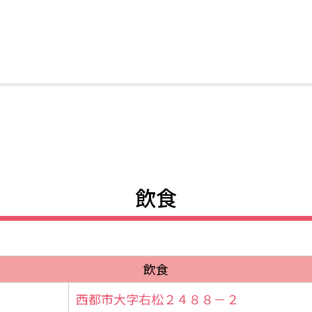
飲食
飲食
西都市大字右松２４８８－２