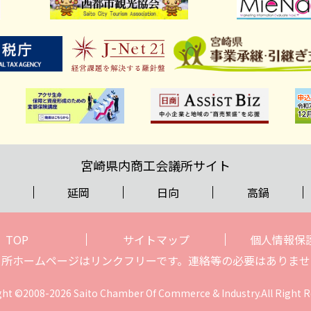
宮崎県内商工会議所サイト
延岡
日向
高鍋
TOP
サイトマップ
個人情報保
当所ホームページはリンクフリーです。連絡等の必要はありませ
ght ©2008-2026 Saito Chamber Of Commerce & Industry.All Right R