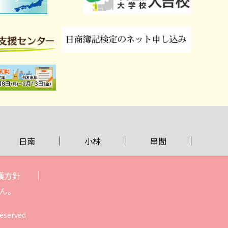
日南
小林
串間
護方針
ん。
eserved