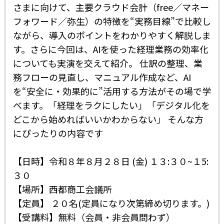
さまに向けて、主要クラウド会計（free／マネー
フォワード／弥生）の特徴を“実務目線”で比較し
ながら、導入のポイントをわかりやすく解説しま
す。さらに今回は、AIを使った経理業務の効率化
についても実演を交えて紹介。 仕訳の整理、業
務フローの見直し、マニュアル作成など、AI
を“安全に・効果的に”活用する方法がその場で学
べます。「経理をラクにしたい」「デジタル化を
どこから始めればいいかわからない」 そんな方
にぴったりの内容です
【日時】令和８年８月２８日 (金) １３:３０~１5:
３０
【場所】西都商工会議所
【定員】 ２０名(定員になり次第締め切ります。)
【受講料】無料（会員・非会員問わず）