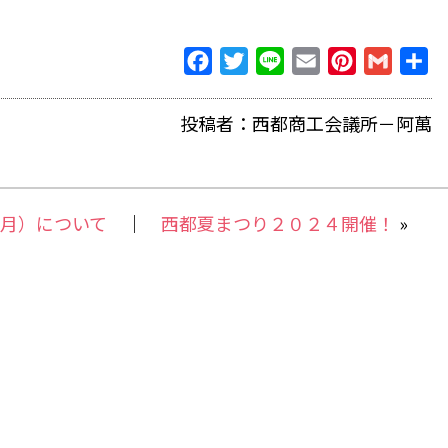
Facebook
Twitter
Line
Email
Pinterest
Gmail
共
有
投稿者：西都商工会議所－阿萬
月）について
｜
西都夏まつり２０２４開催！
»