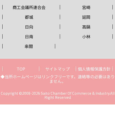
商工会議所連合会
宮崎
都城
延岡
日向
高鍋
日南
小林
串間
TOP
サイトマップ
個人情報保護方針
◆当所ホームページはリンクフリーです。連絡等の必要はあり
ません。
Copyright ©2008-2026 Saito Chamber Of Commerce & Industry.All
Right Reserved