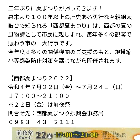
三年ぶりに夏まつりが帰ってきます！
幕末より１００年以上の歴史ある勇壮な互親組太
鼓台で知られる「西都夏まつり」は、西都の夏の
風物詩として市民に親しまれ、毎年多くの観客で
賑わう市の一大行事です。
今年度は多くの関係機関のご支援のもと、規模縮
小等感染防止対策を講じながら開催されます。
【西都夏まつり２０２２】
令和４年７月２２日（金）～７月２４日（日）
１７：００～２１：００
※２２日（金）は前夜祭
問合せ先：西都夏まつり振興会事務局
０９８３－４３－２１１１