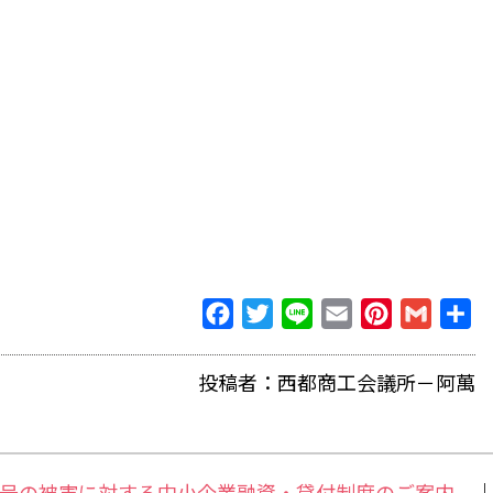
Facebook
Twitter
Line
Email
Pinterest
Gmail
共
有
投稿者：西都商工会議所－阿萬
号の被害に対する中小企業融資・貸付制度のご案内