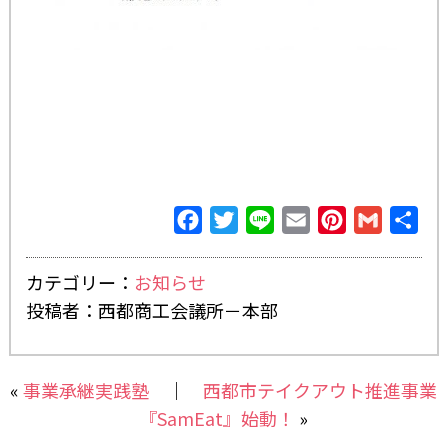
Facebook
Twitter
Line
Email
Pinterest
Gmail
共
有
カテゴリー：
お知らせ
投稿者：西都商工会議所－本部
«
事業承継実践塾
｜
西都市テイクアウト推進事業
『SamEat』始動！
»