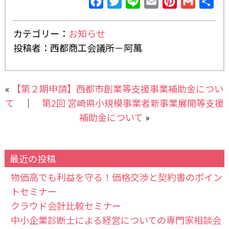
Facebook
Twitter
Line
Email
Pinterest
Gmail
共
有
カテゴリー：
お知らせ
投稿者：西都商工会議所－阿萬
«
【第２期申請】西都市創業等支援事業補助金につい
て
｜
第2回 宮崎県小規模事業者新事業展開等支援
補助金について
»
最近の投稿
物価高でも利益を守る！価格交渉と契約書のポイン
トセミナー
クラウド会計比較セミナー
中小企業診断士による経営についての専門家相談会