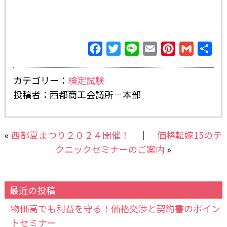
Facebook
Twitter
Line
Email
Pinterest
Gmail
共
有
カテゴリー：
検定試験
投稿者：西都商工会議所－本部
«
西都夏まつり２０２４開催！
｜
価格転嫁15のテ
クニックセミナーのご案内
»
最近の投稿
物価高でも利益を守る！価格交渉と契約書のポイン
トセミナー